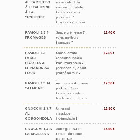
AL TARTUFFO
nouveauté de la
À L’ITALIENNE
maison ! Echalote,
À LA
tomates cerises,
SICILIENNE
parmesan 7
Gratinées 7 au four
RAVIOLI 1,3 4
Sauce crémeuse 7 ,
17,40 €
FROMAGES
et les meilleurs
fromages 7
RAVIOLI 1,3
Sauce tomate,
17.50 €
FARCI
échalotes, basilic
RICOTTA &
frais, mozzarella 7 ,
EPINARDS AU
parmesan 7 , le tout
FOUR
gratiné au four 7
RAVIOLI 1,3 AL
Au saumon 4 … mon
17.90 €
SALMONE
préféré ! Sauce
tomate, échalotes,
basilic frais, crème 7
GNOCCHI 1,3,7
Un grand
15.90 €
AL
classique…
GORGONZOLA
indémodable !!!
GNOCCHI 1,3 A
Aubergine, sauce
15.90 €
LA SICILIANA
tomate, échalotes,
basilic frais,