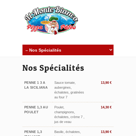
Nos Spécialités
PENNE 1 3 A
Sauce tomate,
13,90 €
LA SICILIANA
aubergines,
échalotes, gratinées
au four 7
PENNE 1,3 AU
Poulet,
14,30 €
POULET
champignons,
échalotes, crème 7 ,
jus de veau
PENNE 1,3
Basilic, échalotes,
13,90 €