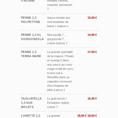
ITALIANE
tomates cerises,
roquette, parmesan
7
PENNE 1,3
Sauce tomate aux
15.50 €
POLPETTINE
mini boulettes de
bœuf « maison »
PENNE 1,3 AL
Mozzarella 7 ,
14.90 €
GORGONZOLA
gorgonzola 7 ,
crème fraîche 7
PENNE 1,3
La grande spécialité
17.50 €
TERRA MARE
de la maison ! Poulet
et scampi 2 dans
une sauce au curry
rouge et lait de coco,
le tout cuit à
l’étouffée dans un
caquelon recouvert
d’un chapeau de
pâte à pizza 1
TAGLIATELLE
Le goût terroir !
15.40 €
1,3 AUX
Echalotes, bolets,
BOLETS
crème 7
LUNETTE 1,3
La grande
18,00 € 18.50 €