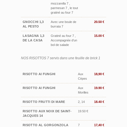
mozzarella 7 ,
parmesan 7 , le tout
gratiné au four 7
GNOCCHI 1,3
Avec une boule de
20.50 €
AL PESTO
burrata 7
LASAGNA 1,3
Gratiné au four 7 ,
15.00 €
DE LA CASA
Accompagnée d’un
bol de salade
NOS RISOTTOS 7 servis dans une feuille de brick 1
RISOTTO AI FUNGHI
Aux
18,90 €
Cèpes
RISOTTO AI FUNGHI
Aux
19.90 €
Morilles
RISOTTO FRUTTI DI MARE
2, 14
18.40 €
RISOTTO AUX NOIX DE SAINT-
19.50 €
JACQUES 14
RISOTTO AL GORGONZOLA
7
17,40 €